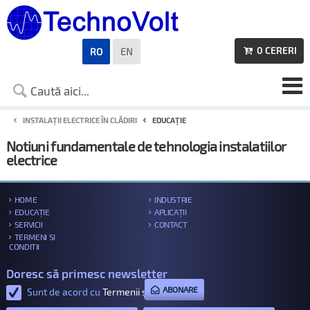
0
CERERI
RO
EN

INSTALAȚII ELECTRICE ÎN CLĂDIRI
EDUCAȚIE
Notiuni fundamentale de tehnologia instalatiilor
electrice
HOME
INDUSTRIE
EDUCAȚIE
APLICAȚII
SERVICII
CONTACT
TERMENI SI
CONDITII
Doresc să primesc newsletter
ABONARE
Sunt de acord cu
Termenii și condițiile
.