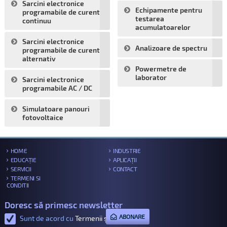
Sarcini electronice
Echipamente pentru
programabile de curent
testarea
continuu
acumulatoarelor
Sarcini electronice
Analizoare de spectru
programabile de curent
alternativ
Powermetre de
laborator
Sarcini electronice
programabile AC / DC
Simulatoare panouri
fotovoltaice
HOME
INDUSTRIE
EDUCAȚIE
APLICAȚII
SERVICII
CONTACT
TERMENI SI
CONDITII
Doresc să primesc newsletter
ABONARE
Sunt de acord cu
Termenii și condițiile
.