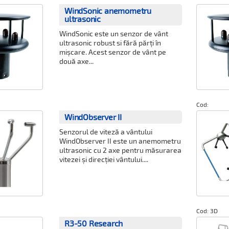
WindSonic anemometru
ultrasonic
WindSonic este un senzor de vânt
ultrasonic robust si fără părți în
mișcare. Acest senzor de vânt pe
două axe...
Cod:
WindObserver II
Senzorul de viteză a vântului
WindObserver II este un anemometru
ultrasonic cu 2 axe pentru măsurarea
vitezei și direcției vântului....
Cod: 3D
R3-50 Research