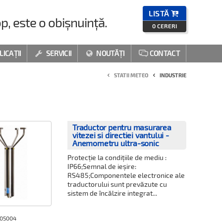
LISTĂ

p, este o obișnuință.
0
CERERI
LICAȚII
SERVICII
NOUTĂȚI
CONTACT



STATII METEO
INDUSTRIE
Traductor pentru masurarea
vitezei si directiei vantului -
Anemometru ultra-sonic
Protecție la condițiile de mediu :
IP66;Semnal de ieșire:
RS485;Componentele electronice ale
traductorului sunt prevăzute cu
sistem de încălzire integrat...
005004