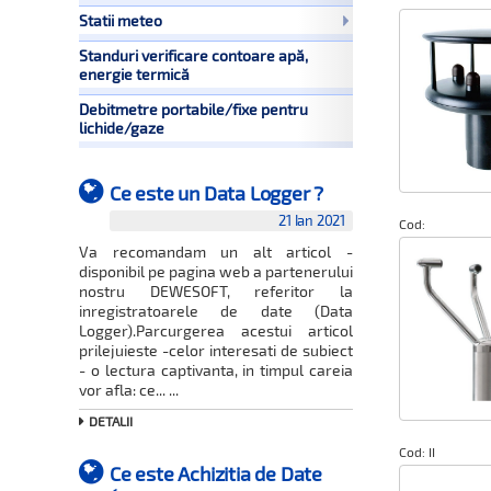
Statii meteo
Standuri verificare contoare apă,
energie termică
Debitmetre portabile/fixe pentru
lichide/gaze
Ce este un Data Logger ?
21 Ian 2021
Cod:
Va recomandam un alt articol -
disponibil pe pagina web a partenerului
nostru DEWESOFT, referitor la
inregistratoarele de date (Data
Logger).Parcurgerea acestui articol
prilejuieste -celor interesati de subiect
- o lectura captivanta, in timpul careia
vor afla: ce... ...
DETALII
Cod: II
Ce este Achizitia de Date