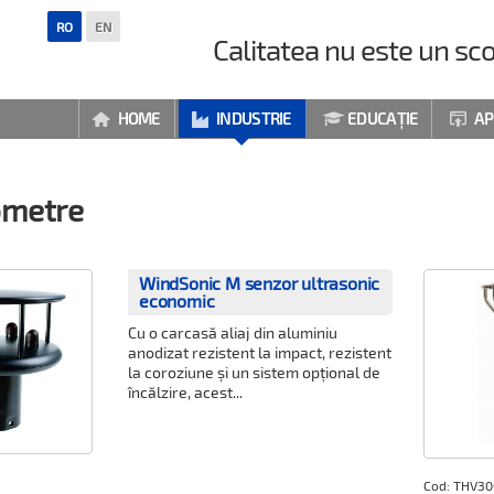
RO
EN
Calitatea nu este un sco
HOME
INDUSTRIE
EDUCAȚIE
AP




metre
WindSonic M senzor ultrasonic
economic
Cu o carcasă aliaj din aluminiu
anodizat rezistent la impact, rezistent
la coroziune și un sistem opțional de
încălzire, acest...
Cod: THV3