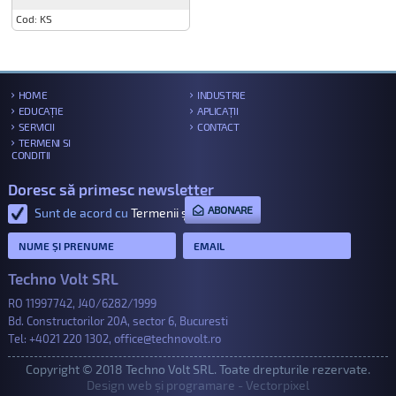
Cod: KS
HOME
INDUSTRIE
EDUCAȚIE
APLICAȚII
SERVICII
CONTACT
TERMENI SI
CONDITII
Doresc să primesc newsletter
ABONARE
Sunt de acord cu
Termenii și condițiile
.
Techno Volt SRL
RO 11997742, J40/6282/1999
Bd. Constructorilor 20A, sector 6, Bucuresti
Tel:
+4021 220 1302
,
office@technovolt.ro
Copyright © 2018 Techno Volt SRL. Toate drepturile rezervate.
Design web și programare - Vectorpixel