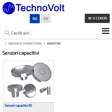
0
CERERI
RO
EN

SENZORI SI TRADUCTOARE
INDUSTRIE
Senzori capacitivi
Senzori capacitivi KS