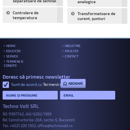
separatoare de semnal
analogice
Controlere de
Transformatoare de
temperatura
curent, șunturi
HOME
INDUSTRIE
EDUCAȚIE
APLICAȚII
SERVICII
CONTACT
TERMENI SI
CONDITII
Doresc să primesc newsletter
ABONARE
Sunt de acord cu
Termenii și condițiile
.
Techno Volt SRL
RO 11997742, J40/6282/1999
Bd. Constructorilor 20A, sector 6, Bucuresti
Tel:
+4021 220 1302
,
office@technovolt.ro