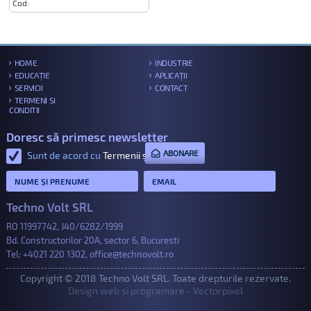
Cod:
HOME
INDUSTRIE
EDUCAȚIE
APLICAȚII
SERVICII
CONTACT
TERMENI SI
CONDITII
Doresc să primesc newsletter
ABONARE
Sunt de acord cu
Termenii și condițiile
.
Techno Volt SRL
RO 11997742, J40/6282/1999
Bd. Constructorilor 20A, sector 6, Bucuresti
Tel:
+4021 220 1302
,
office@technovolt.ro
Copyright © 2018 Techno Volt SRL. Toate drepturile rezervate.
Design web și programare - Vectorpixel