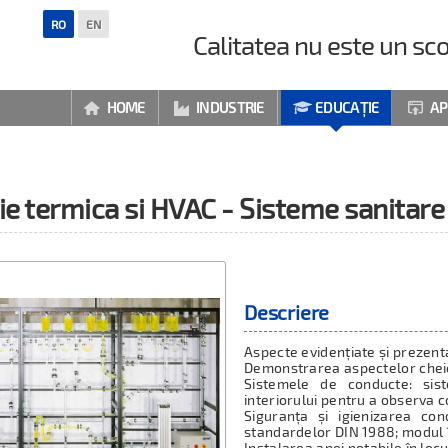
RO
EN
Calitatea nu este un sco
HOME
INDUSTRIE
EDUCAȚIE
AP




ie termica si HVAC - Sisteme sanitare
Descriere
Aspecte evidențiate și prezenta
Demonstrarea aspectelor cheie
Sistemele de conducte: sis
interiorului pentru a observa c
Siguranța și igienizarea co
standardelor DIN 1988; modul î
Instalarea apei potabile în loc