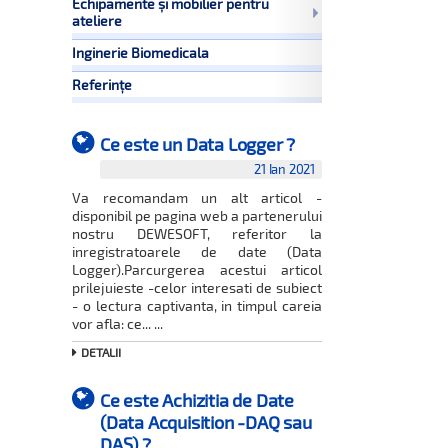
Echipamente și mobilier pentru
ateliere
Inginerie Biomedicala
Referințe
Ce este un Data Logger ?
21 Ian 2021
Va recomandam un alt articol -
disponibil pe pagina web a partenerului
nostru DEWESOFT, referitor la
inregistratoarele de date (Data
Logger).Parcurgerea acestui articol
prilejuieste -celor interesati de subiect
- o lectura captivanta, in timpul careia
vor afla: ce... ...
DETALII
Ce este Achizitia de Date
(Data Acquisition -DAQ sau
DAS) ?