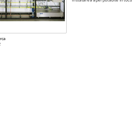
rca
F