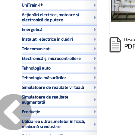
UniTrain-I®
Acționări electrice, motoare și
electronică de putere
Energetică
Instalații electrice în clădiri
Desca
PD
Telecomunicații
Electronică și microcontrollere
Tehnologii auto
Tehnologia măsurărilor
Simulatoare de realitate virtuală
Simulatoare de realitate
augmentată
Producție
Utilizarea ultrasunetelor în fizică,
medicină și industrie