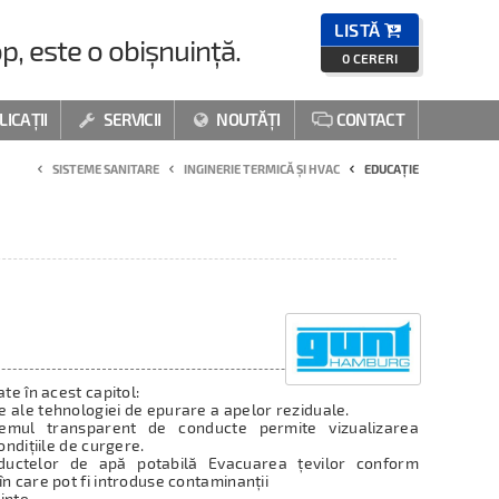
LISTĂ

p, este o obișnuință.
0
CERERI
LICAȚII
SERVICII
NOUTĂȚI
CONTACT



SISTEME SANITARE
INGINERIE TERMICĂ ȘI HVAC
EDUCAȚIE
te în acest capitol:
 ale tehnologiei de epurare a apelor reziduale.
temul transparent de conducte permite vizualizarea
ondițiile de curgere.
nductelor de apă potabilă Evacuarea țevilor conform
n care pot fi introduse contaminanții
uințe