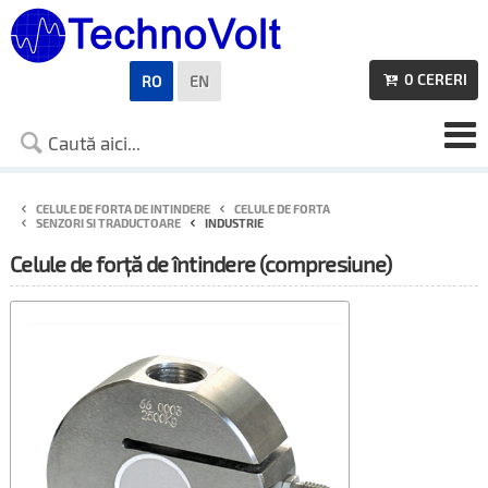
0
CERERI
RO
EN

CELULE DE FORTA DE INTINDERE
CELULE DE FORTA
SENZORI SI TRADUCTOARE
INDUSTRIE
Celule de forță de întindere (compresiune)