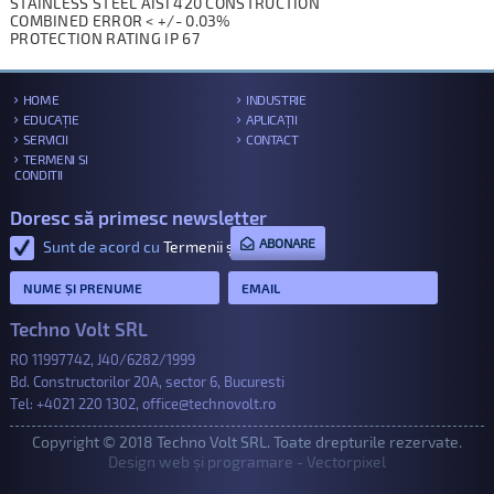
STAINLESS STEEL AISI 420 CONSTRUCTION
COMBINED ERROR < +/- 0.03%
PROTECTION RATING IP 67
HOME
INDUSTRIE
EDUCAȚIE
APLICAȚII
SERVICII
CONTACT
TERMENI SI
CONDITII
Doresc să primesc newsletter
ABONARE
Sunt de acord cu
Termenii și condițiile
.
Techno Volt SRL
RO 11997742, J40/6282/1999
Bd. Constructorilor 20A, sector 6, Bucuresti
Tel:
+4021 220 1302
,
office@technovolt.ro
Copyright © 2018 Techno Volt SRL. Toate drepturile rezervate.
Design web și programare - Vectorpixel