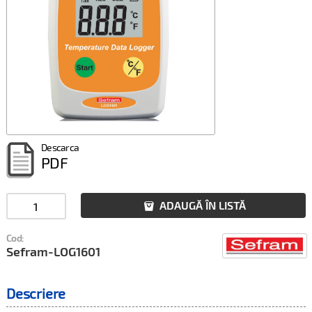
Descarca
PDF
ADAUGĂ ÎN LISTĂ

Cod:
Sefram-LOG1601
Descriere