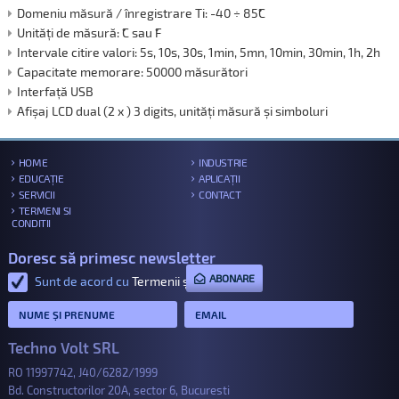
Domeniu măsură / înregistrare Ti: -40 ÷ 85˚C
Unități de măsură: ˚C sau ˚F
Intervale citire valori: 5s, 10s, 30s, 1min, 5mn, 10min, 30min, 1h, 2h
Capacitate memorare: 50000 măsurători
Interfață USB
Afișaj LCD dual (2 x ) 3 digits, unități măsură și simboluri
HOME
INDUSTRIE
EDUCAȚIE
APLICAȚII
SERVICII
CONTACT
TERMENI SI
CONDITII
Doresc să primesc newsletter
ABONARE
Sunt de acord cu
Termenii și condițiile
.
Techno Volt SRL
RO 11997742, J40/6282/1999
Bd. Constructorilor 20A, sector 6, Bucuresti